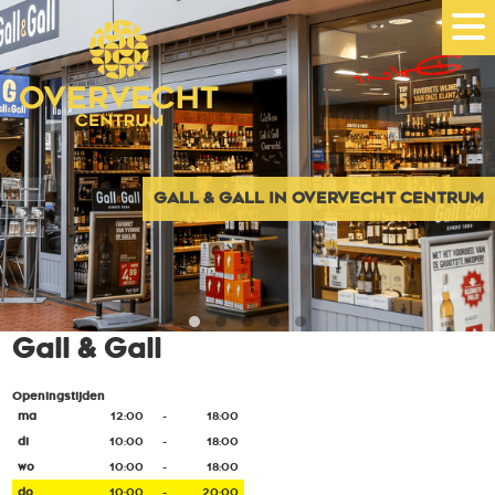
GALL & GALL IN OVERVECHT CENTRUM
Gall & Gall
Openingstijden
ma
12:00
-
18:00
di
10:00
-
18:00
wo
10:00
-
18:00
do
10:00
-
20:00