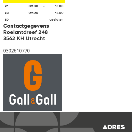
vr
09:00
-
18:00
za
09:00
-
18:00
zo
gesloten
Contactgegevens
Roelantdreef 248
3562 KH Utrecht
0302610770
ADRES