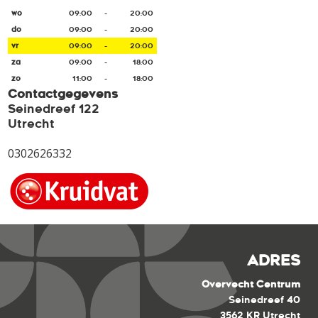
wo
09:00
-
20:00
do
09:00
-
20:00
vr
09:00
-
20:00
za
09:00
-
18:00
zo
11:00
-
18:00
Contactgegevens
Seinedreef 122
Utrecht
0302626332
ADRES
Overvecht Centrum
Seinedreef 40
3562 KR Utrecht