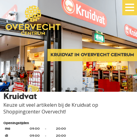
KRUIDVAT IN OVERVECHT CENTRUM
Kruidvat
Keuze uit veel artikelen bij de Kruidvat op
Shoppingcenter Overvecht!
Openingstijden
ma
09:00
-
20:00
di
09:00
-
20:00