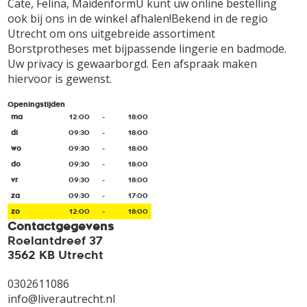
Cate, Felina, MaidenformU kunt uw online bestelling
ook bij ons in de winkel afhalen!Bekend in de regio
Utrecht om ons uitgebreide assortiment
Borstprotheses met bijpassende lingerie en badmode.
Uw privacy is gewaarborgd. Een afspraak maken
hiervoor is gewenst.
Openingstijden
ma
12:00
-
18:00
di
09:30
-
18:00
wo
09:30
-
18:00
do
09:30
-
18:00
vr
09:30
-
18:00
za
09:30
-
17:00
zo
12:00
-
18:00
Contactgegevens
Roelantdreef 37
3562 KB Utrecht
0302611086
info@liverautrecht.nl