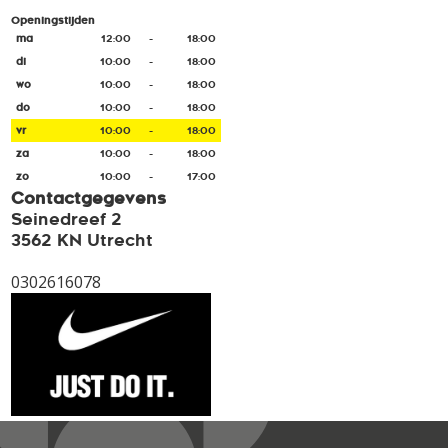
Openingstijden
ma
12:00
-
18:00
di
10:00
-
18:00
wo
10:00
-
18:00
do
10:00
-
18:00
vr
10:00
-
18:00
za
10:00
-
18:00
zo
10:00
-
17:00
Contactgegevens
Seinedreef 2
3562 KN Utrecht
0302616078