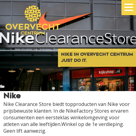
NIKE IN OVERVECHT CENTRUM
JUST DO IT.
Nike
Nike Clearance Store biedt topproducten van Nike voor
prijsbewuste klanten. In de NikeFactory Stores ervaren
consumenten een eersteklas winkelomgeving voor
atleten van alle leeftijden.Winkel op de 1e verdieping.
Geen lift aanwezig.