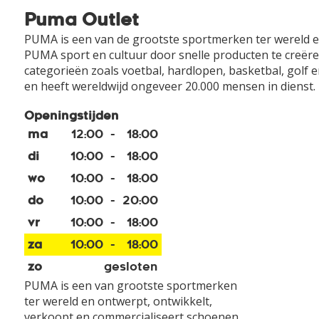
Puma Outlet
PUMA is een van de grootste sportmerken ter wereld en
PUMA sport en cultuur door snelle producten te creëren
categorieën zoals voetbal, hardlopen, basketbal, golf
en heeft wereldwijd ongeveer 20.000 mensen in dienst.
Openingstijden
ma
12:00
-
18:00
di
10:00
-
18:00
wo
10:00
-
18:00
do
10:00
-
20:00
vr
10:00
-
18:00
za
10:00
-
18:00
zo
gesloten
PUMA is een van grootste sportmerken
ter wereld en ontwerpt, ontwikkelt,
verkoopt en commercialiseert schoenen,